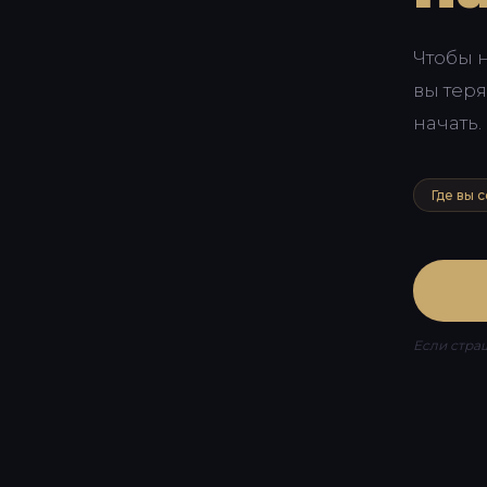
Чтобы н
вы теря
начать.
Где вы 
Если страш