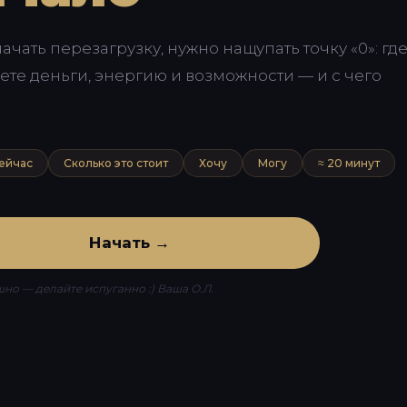
ачать перезагрузку, нужно нащупать точку «0»: гд
ете деньги, энергию и возможности — и с чего
сейчас
Сколько это стоит
Хочу
Могу
≈ 20 минут
Начать →
но — делайте испуганно :) Ваша О.Л.