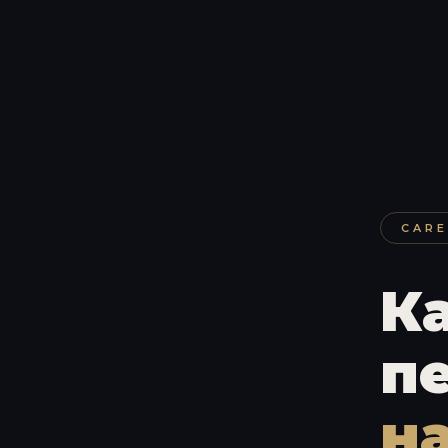
CARE
К
п
н